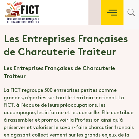
Les Entreprises Françaises
de Charcuterie Traiteur
Les Entreprises Françaises de Charcuterie
L
Traiteur
T
La FICT regroupe 300 entreprises petites comme
L
grandes, réparties sur tout le territoire national. La
g
FICT, à l'écoute de leurs préoccupations, les
F
e
accompagne, les informe et les conseille. Elle contribue
a
à rassembler et promouvoir la Profession ainsi qu'à
à
s
préserver et valoriser le savoir-faire charcutier français
p
en agissant collectivement sur les grands enjeux de la
e