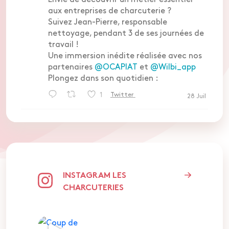
aux entreprises de charcuterie ?
Suivez Jean-Pierre, responsable
nettoyage, pendant 3 de ses journées de
travail !
Une immersion inédite réalisée avec nos
partenaires
@OCAPIAT
et
@Wilbi_app
Plongez dans son quotidien :
1
Twitter
28 Juil
FICT Retweeté
INAPORC
@inaporc
·
INSTAGRAM LES
Le saviez-vous ? La filière porcine
CHARCUTERIES
française en chiffres c'est :
218 000 emplois
8 400 élevages
304 sites de nutrition animale