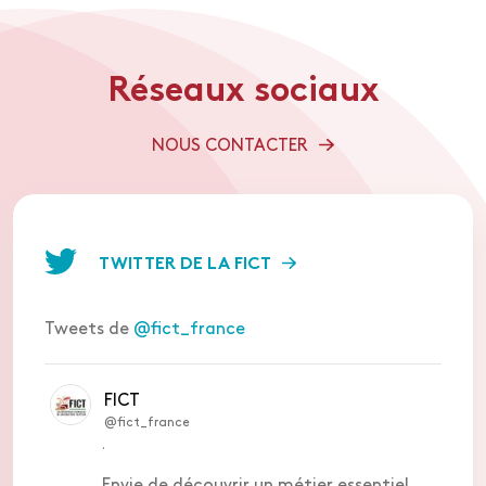
Réseaux sociaux
NOUS CONTACTER
TWITTER DE LA FICT
Tweets de
@fict_france
FICT
@fict_france
·
Envie de découvrir un métier essentiel