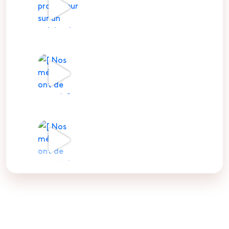
355 ateliers d'abattage et de
découpe
300 fabricants de charcuterie
23 500 charcuteries et boucheries
artisanales
22 millions
3
5
Twitter
28 Juil