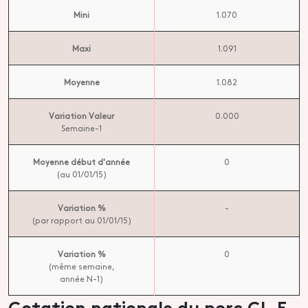
Mini
1.070
Maxi
1.091
Moyenne
1.082
Variation Valeur
0.000
Semaine-1
Moyenne début d'année
0
(au 01/01/15)
Variation %
-
(par rapport au 01/01/15)
Variation %
0
(même semaine,
année N-1)
Cotation nationale du porc CL.E