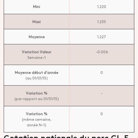
Mini
1.220
Maxi
1.235
Moyenne
1.227
Variation Valeur
-0.006
Semaine-1
Moyenne début d'année
0
(au 01/01/15)
Variation %
-
(par rapport au 01/01/15)
Variation %
0
(même semaine,
année N-1)
Cotation nationale du porc CL.E