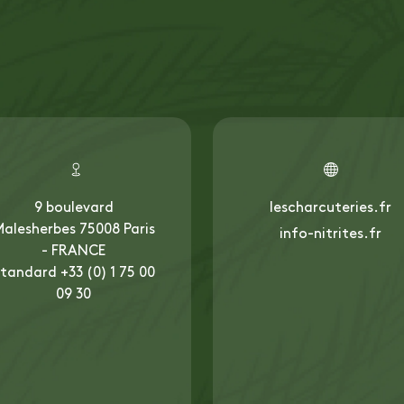
9 boulevard
lescharcuteries.fr
alesherbes 75008 Paris
info-nitrites.fr
- FRANCE
tandard +33 (0) 1 75 00
09 30