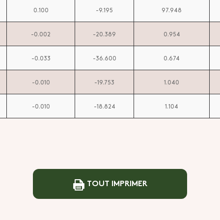
0.100
-9.195
97.948
-0.002
-20.389
0.954
-0.033
-36.600
0.674
-0.010
-19.753
1.040
-0.010
-18.824
1.104
TOUT IMPRIMER