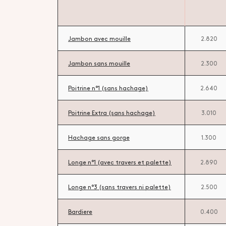
Jambon avec mouille
2.820
Jambon sans mouille
2.300
Poitrine n°1 (sans hachage)
2.640
Poitrine Extra (sans hachage)
3.010
Hachage sans gorge
1.300
Longe n°1 (avec travers et palette)
2.890
Longe n°3 (sans travers ni palette)
2.500
Bardiere
0.400