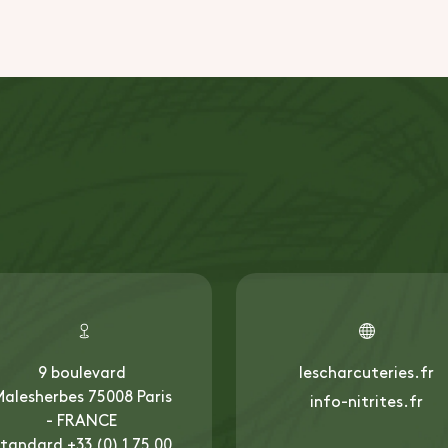
9 boulevard
lescharcuteries.fr
alesherbes 75008 Paris
info-nitrites.fr
- FRANCE
tandard +33 (0) 1 75 00