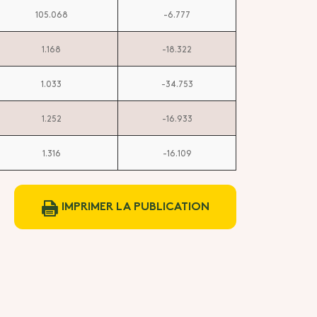
105.068
-6.777
1.168
-18.322
1.033
-34.753
1.252
-16.933
1.316
-16.109
IMPRIMER LA PUBLICATION