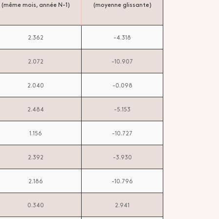
(même mois, année N-1)
(moyenne glissante)
2.362
-4.318
2.072
-10.907
2.040
-0.098
2.484
-5.153
1.156
-10.727
2.392
-3.930
2.186
-10.796
0.340
2.941