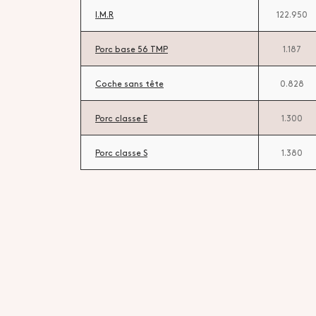
I.M.R
122.950
Porc base 56 TMP
1.187
Coche sans tête
0.828
Porc classe E
1.300
Porc classe S
1.380