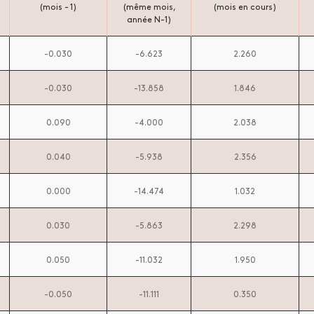
(mois - 1)
(même mois,
(mois en cours)
année N-1)
-0.030
-6.623
2.260
-0.030
-13.858
1.846
0.090
-4.000
2.038
0.040
-5.938
2.356
0.000
-14.474
1.032
0.030
-5.863
2.298
0.050
-11.032
1.950
-0.050
-11.111
0.350