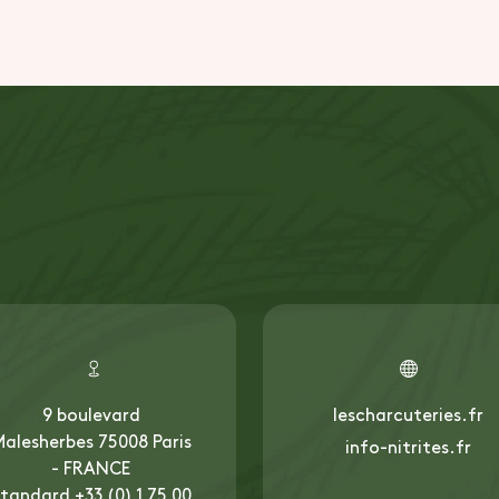
9 boulevard
lescharcuteries.fr
alesherbes 75008 Paris
info-nitrites.fr
- FRANCE
tandard +33 (0) 1 75 00