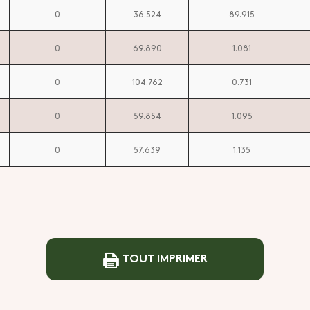
0
36.524
89.915
0
69.890
1.081
0
104.762
0.731
0
59.854
1.095
0
57.639
1.135
TOUT IMPRIMER