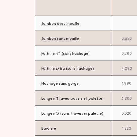
Jambon avec mouille
Jambon sans mouille
3.650
Poitrine n°1 (sans hachage)
3.780
Poitrine Extra (sans hachage)
4.090
Hachage sans gorge
1.990
Longe n°1 (avec travers et palette)
3.900
Longe n°3 (sans travers ni palette)
3.320
Bardiere
1.220