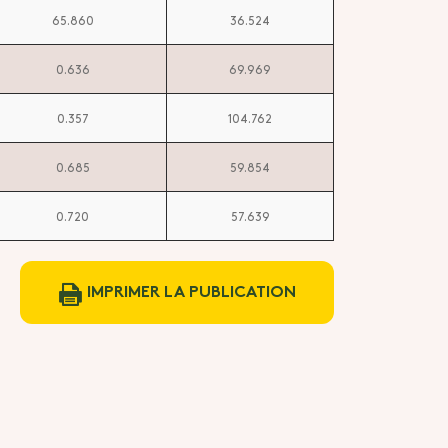
65.860
36.524
0.636
69.969
0.357
104.762
0.685
59.854
0.720
57.639
IMPRIMER LA PUBLICATION