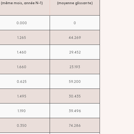
(même mois, année N-1)
(moyenne glissante)
0.000
0
1.265
44.269
1.460
29.452
1.660
23.193
0.625
59.200
1.495
30.435
1.190
39.496
0.350
74.286