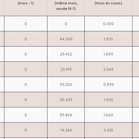
(mois - 1)
(même mois,
(mois en cours)
année N-1)
0
0
0.000
0
44.269
1.825
0
29.452
1.890
0
23.193
2.045
0
59.200
0.995
0
30.435
1.950
0
39.496
1.660
0
74.286
0.610