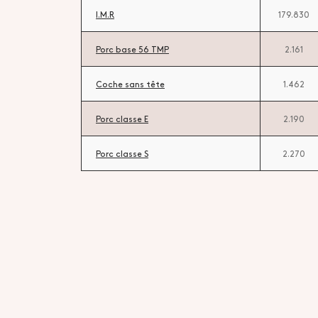
I.M.R
179.830
Porc base 56 TMP
2.161
Coche sans tête
1.462
Porc classe E
2.190
Porc classe S
2.270