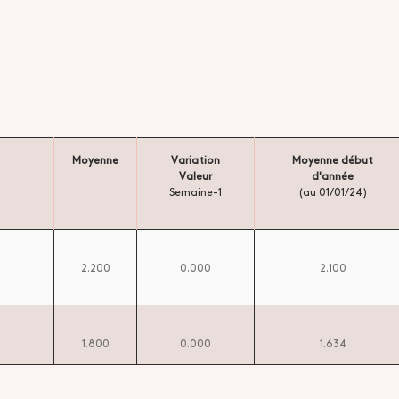
Moyenne
Variation
Moyenne début
Valeur
d'année
Semaine-1
(au 01/01/24)
2.200
0.000
2.100
1.800
0.000
1.634