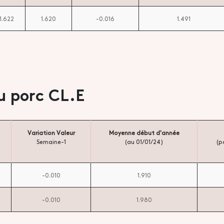
1.622
1.620
-0.016
1.491
u porc CL.E
Variation Valeur
Moyenne début d'année
Semaine-1
(au 01/01/24)
(p
-0.010
1.910
-0.010
1.980