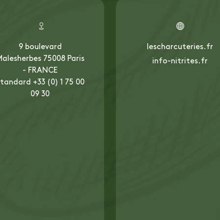
9 boulevard
lescharcuteries.fr
alesherbes 75008 Paris
info-nitrites.fr
- FRANCE
tandard +33 (0) 1 75 00
09 30