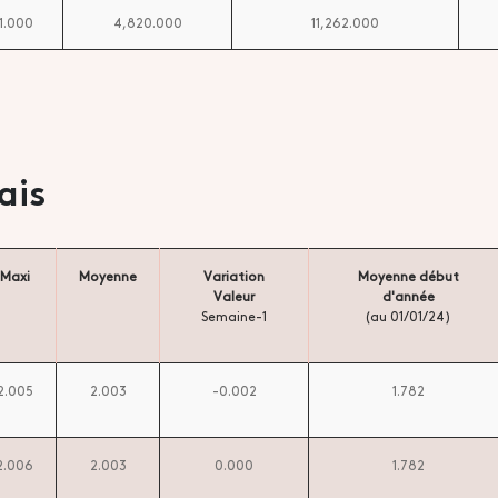
1.000
4,820.000
11,262.000
ais
Maxi
Moyenne
Variation
Moyenne début
Valeur
d'année
Semaine-1
(au 01/01/24)
2.005
2.003
-0.002
1.782
2.006
2.003
0.000
1.782