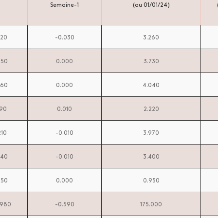
Semaine-1
(au 01/01/24)
520
-0.030
3.260
950
0.000
3.730
260
0.000
4.040
190
0.010
2.220
210
-0.010
3.970
540
-0.010
3.400
950
0.000
0.950
.980
-0.590
175.000