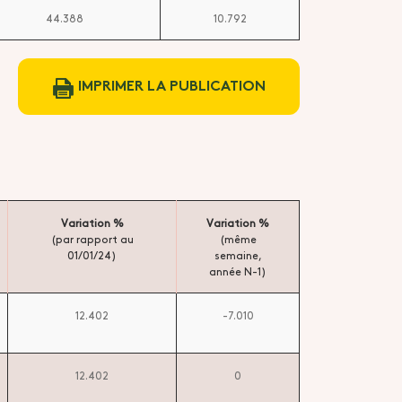
44.388
10.792
IMPRIMER LA PUBLICATION
Variation %
Variation %
(par rapport au
(même
01/01/24)
semaine,
année N-1)
12.402
-7.010
12.402
0