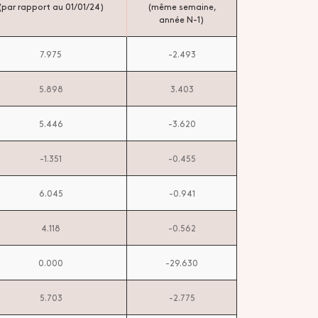
(par rapport au 01/01/24)
(même semaine,
année N-1)
7.975
-2.493
5.898
3.403
5.446
-3.620
-1.351
-0.455
6.045
-0.941
4.118
-0.562
0.000
-29.630
5.703
-2.775