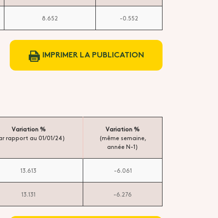
8.652
-0.552
IMPRIMER LA PUBLICATION
Variation %
Variation %
ar rapport au 01/01/24)
(même semaine,
année N-1)
13.613
-6.061
13.131
-6.276