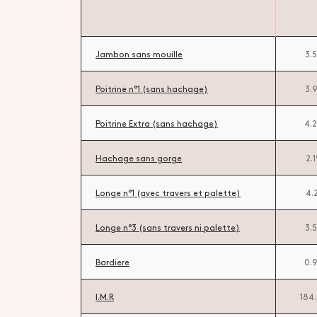
Jambon sans mouille
3.
Poitrine n°1 (sans hachage)
3.
Poitrine Extra (sans hachage)
4.
Hachage sans gorge
2.
Longe n°1 (avec travers et palette)
4.
Longe n°3 (sans travers ni palette)
3.
Bardiere
0.
I.M.R
184