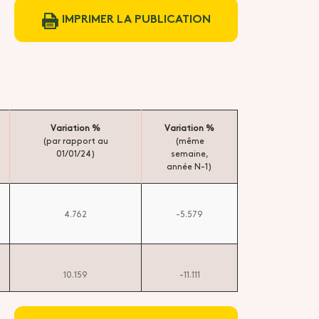
IMPRIMER LA PUBLICATION
Variation %
Variation %
(par rapport au
(même
01/01/24)
semaine,
année N-1)
4.762
-5.579
10.159
-11.111