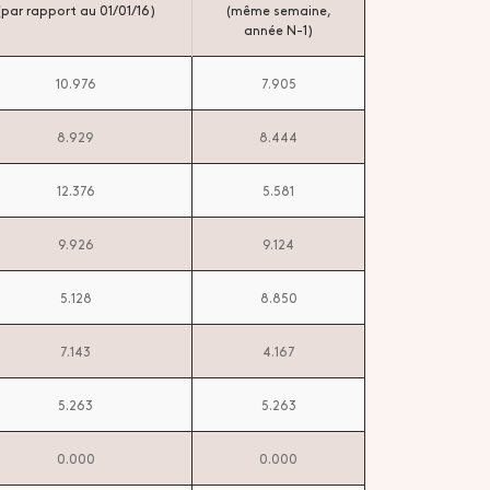
(par rapport au 01/01/16)
(même semaine,
année N-1)
10.976
7.905
8.929
8.444
12.376
5.581
9.926
9.124
5.128
8.850
7.143
4.167
5.263
5.263
0.000
0.000