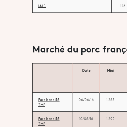
I.M.R
126
Marché du porc franç
Date
Mini
Porc base 56
06/06/16
1.263
TMP
Porc base 56
10/06/16
1.292
TMP