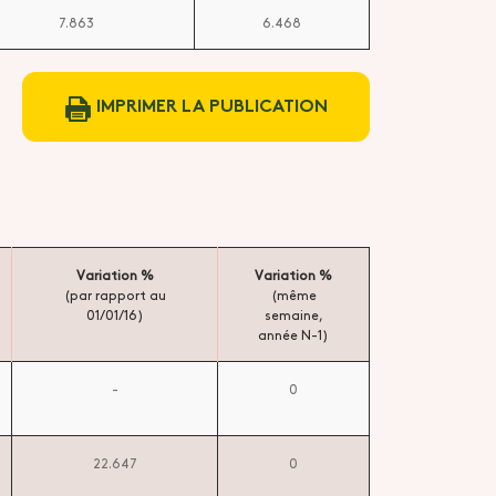
7.863
6.468
IMPRIMER LA PUBLICATION
Variation %
Variation %
(par rapport au
(même
01/01/16)
semaine,
année N-1)
-
0
22.647
0