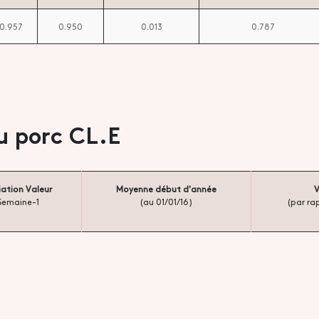
0.957
0.950
0.013
0.787
u porc CL.E
iation Valeur
Moyenne début d'année
V
Semaine-1
(au 01/01/16)
(par ra