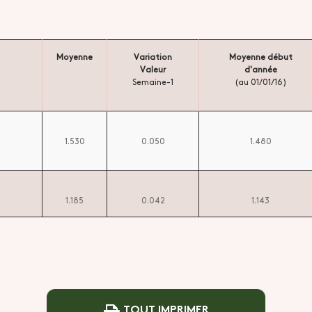
Moyenne
Variation
Moyenne début
Valeur
d'année
Semaine-1
(au 01/01/16)
1.530
0.050
1.480
1.185
0.042
1.143
TOUT IMPRIMER