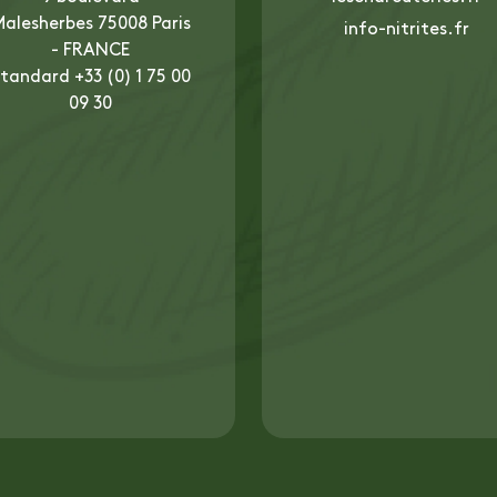
alesherbes 75008 Paris
info-nitrites.fr
- FRANCE
tandard +33 (0) 1 75 00
09 30