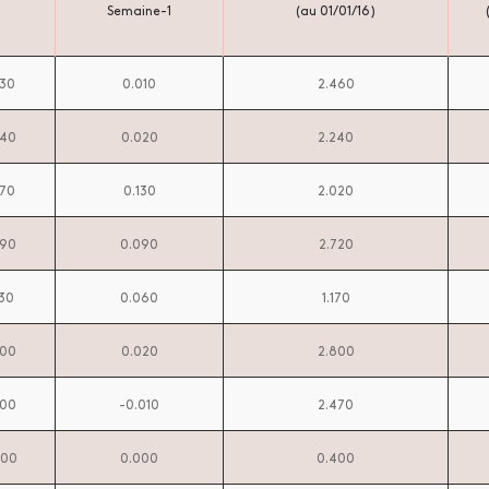
Semaine-1
(au 01/01/16)
730
0.010
2.460
440
0.020
2.240
270
0.130
2.020
990
0.090
2.720
230
0.060
1.170
000
0.020
2.800
600
-0.010
2.470
400
0.000
0.400