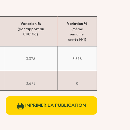
Variation %
Variation %
(par rapport au
(même
01/01/16)
semaine,
année N-1)
3.378
3.378
3.675
0
IMPRIMER LA PUBLICATION