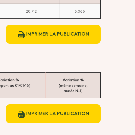
20.712
5.088
IMPRIMER LA PUBLICATION
ariation %
Variation %
pport au 01/01/16)
(même semaine,
année N-1)
IMPRIMER LA PUBLICATION