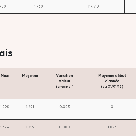
.750
1.730
117.510
ais
Maxi
Moyenne
Variation
Moyenne début
Valeur
d'année
Semaine-1
(au 01/01/16)
1.295
1.291
0.003
0
1.324
1.316
0.000
1.073