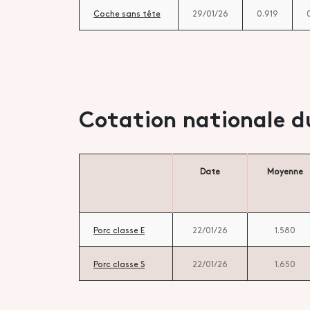
Coche sans tête
29/01/26
0.919
Cotation nationale d
Date
Moyenne
Porc classe E
22/01/26
1.580
Porc classe S
22/01/26
1.650