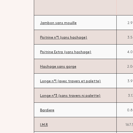
Jambon sans mouille
2.
Poitrine n°1 (sans hachage)
3.
Poitrine Extra (sans hachage)
4.
Hachage sans gorge
2.
Longe n°1 (avec travers et palette)
3.
Longe n°3 (sans travers ni palette)
3.1
Bardiere
0.
I.M.R
167