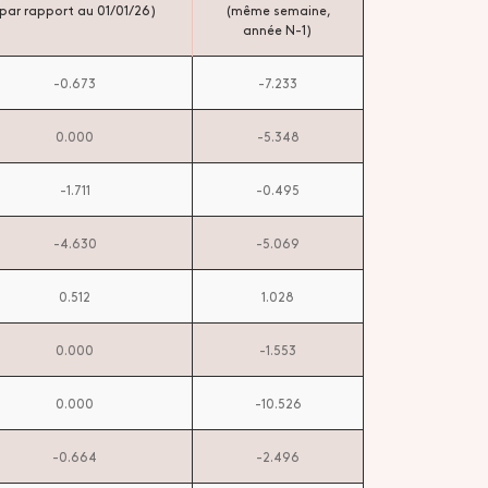
par rapport au 01/01/26)
(même semaine,
année N-1)
-0.673
-7.233
0.000
-5.348
-1.711
-0.495
-4.630
-5.069
0.512
1.028
0.000
-1.553
0.000
-10.526
-0.664
-2.496