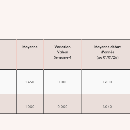
Moyenne
Variation
Moyenne début
Valeur
d'année
Semaine-1
(au 01/01/26)
1.450
0.000
1.600
1.000
0.000
1.040