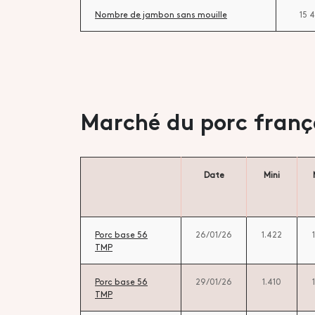
Nombre de jambon sans mouille
15 
Marché du porc franç
Date
Mini
Porc base 56
26/01/26
1.422
TMP
Porc base 56
29/01/26
1.410
TMP