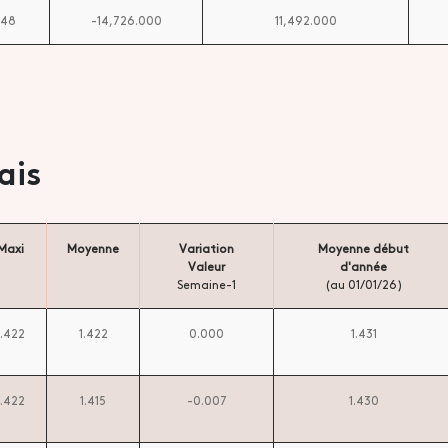
448
-14,726.000
11,492.000
ais
Maxi
Moyenne
Variation
Moyenne début
Valeur
d'année
Semaine-1
(au 01/01/26)
1.422
1.422
0.000
1.431
1.422
1.415
-0.007
1.430