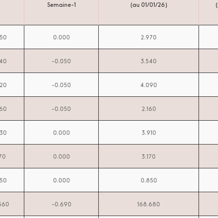
Semaine-1
(au 01/01/26)
(
950
0.000
2.970
540
-0.050
3.540
020
-0.050
4.090
060
-0.050
2.160
930
0.000
3.910
70
0.000
3.170
850
0.000
0.850
.560
-0.690
168.680