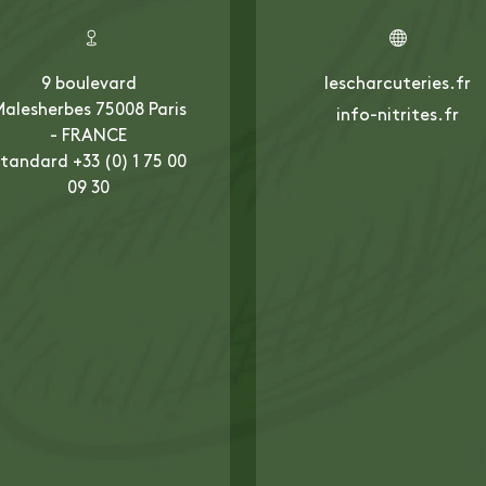
9 boulevard
lescharcuteries.fr
alesherbes 75008 Paris
info-nitrites.fr
- FRANCE
tandard +33 (0) 1 75 00
09 30