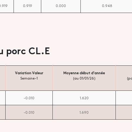
0.919
0.919
0.000
0.948
u porc CL.E
Variation Valeur
Moyenne début d'année
Semaine-1
(au 01/01/26)
(pa
-0.010
1.620
-0.010
1.690