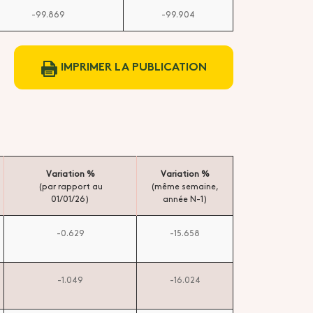
-99.869
-99.904
IMPRIMER LA PUBLICATION
Variation %
Variation %
(par rapport au
(même semaine,
01/01/26)
année N-1)
-0.629
-15.658
-1.049
-16.024