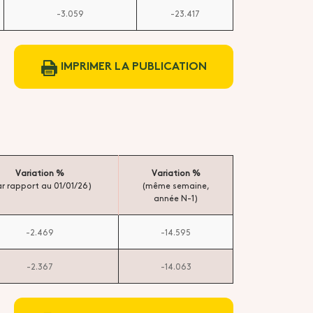
-3.059
-23.417
IMPRIMER LA PUBLICATION
Variation %
Variation %
r rapport au 01/01/26)
(même semaine,
année N-1)
-2.469
-14.595
-2.367
-14.063