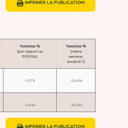
IMPRIMER LA PUBLICATION
Variation %
Variation %
(par rapport au
(même
01/01/26)
semaine,
année N-1)
-9.375
-15.698
-3.846
-35.065
IMPRIMER LA PUBLICATION