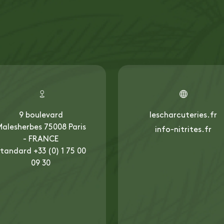
9 boulevard
lescharcuteries.fr
alesherbes 75008 Paris
info-nitrites.fr
- FRANCE
tandard +33 (0) 1 75 00
09 30