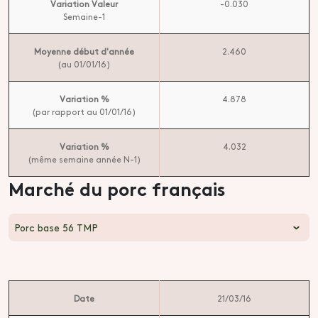
Variation Valeur
-0.030
Semaine-1
Moyenne début d'année
2.460
(au 01/01/16)
Variation %
4.878
(par rapport au 01/01/16)
Variation %
4.032
(même semaine année N-1)
Marché du porc français
Porc base 56 TMP
Date
21/03/16