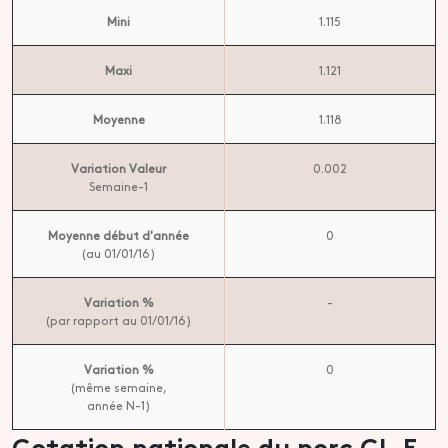
Mini
1.115
Maxi
1.121
Moyenne
1.118
Variation Valeur
0.002
Semaine-1
Moyenne début d'année
0
(au 01/01/16)
Variation %
-
(par rapport au 01/01/16)
Variation %
0
(même semaine,
année N-1)
Cotation nationale du porc CL.E