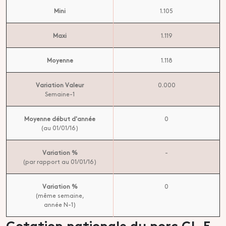
Mini
1.105
Maxi
1.119
Moyenne
1.118
Variation Valeur
0.000
Semaine-1
Moyenne début d'année
0
(au 01/01/16)
Variation %
-
(par rapport au 01/01/16)
Variation %
0
(même semaine,
année N-1)
Cotation nationale du porc CL.E