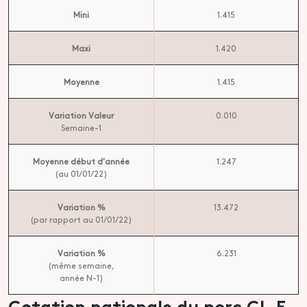
Mini
1.415
Maxi
1.420
Moyenne
1.415
Variation Valeur
0.010
Semaine-1
Moyenne début d'année
1.247
(au 01/01/22)
Variation %
13.472
(par rapport au 01/01/22)
Variation %
6.231
(même semaine,
année N-1)
Cotation nationale du porc CL.E