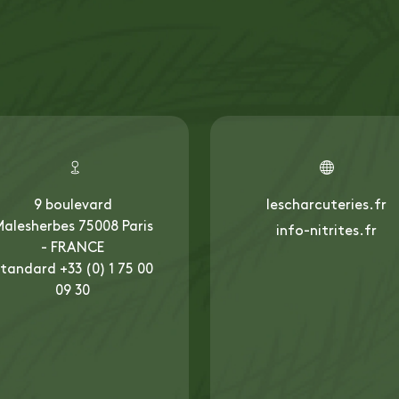
9 boulevard
lescharcuteries.fr
alesherbes 75008 Paris
info-nitrites.fr
- FRANCE
tandard +33 (0) 1 75 00
09 30