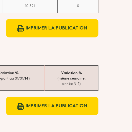
10.521
0
IMPRIMER LA PUBLICATION
ariation %
Variation %
pport au 01/01/14)
(même semaine,
année N-1)
IMPRIMER LA PUBLICATION