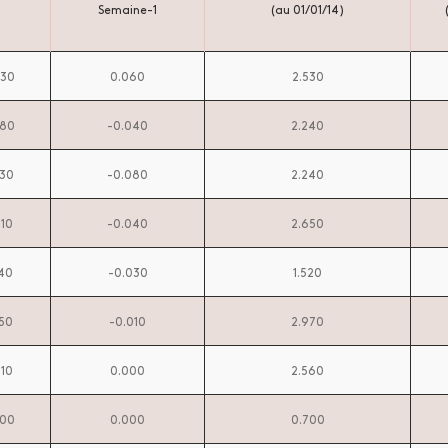
Semaine-1
(au 01/01/14)
630
0.060
2.530
380
-0.040
2.240
330
-0.080
2.240
810
-0.040
2.650
340
-0.030
1.520
150
-0.010
2.970
810
0.000
2.560
500
0.000
0.700