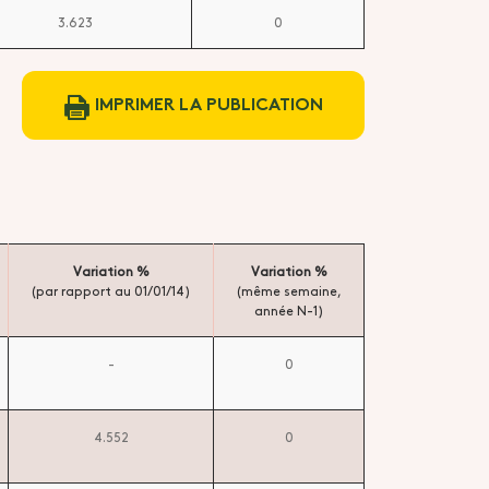
3.623
0
IMPRIMER LA PUBLICATION
Variation %
Variation %
(par rapport au 01/01/14)
(même semaine,
année N-1)
-
0
4.552
0