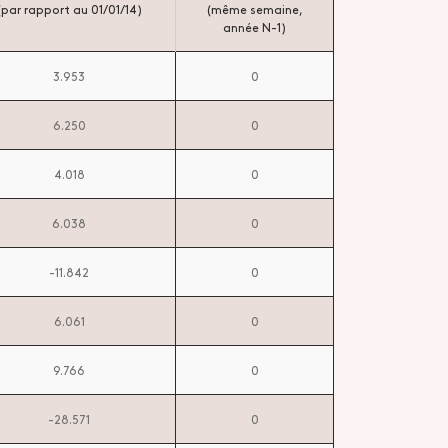
(par rapport au 01/01/14)
(même semaine,
année N-1)
3.953
0
6.250
0
4.018
0
6.038
0
-11.842
0
6.061
0
9.766
0
-28.571
0