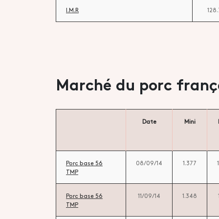
I.M.R
128
Marché du porc franç
Date
Mini
Porc base 56
08/09/14
1.377
TMP
Porc base 56
11/09/14
1.348
TMP