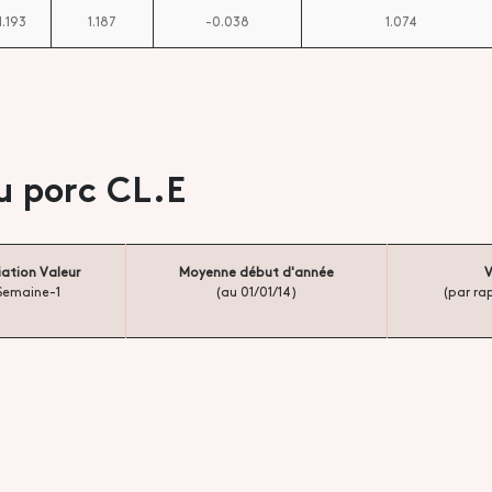
1.193
1.187
-0.038
1.074
u porc CL.E
iation Valeur
Moyenne début d'année
V
Semaine-1
(au 01/01/14)
(par ra