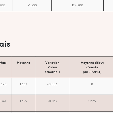
.700
-1.300
124.200
ais
Maxi
Moyenne
Variation
Moyenne début
Valeur
d'année
Semaine-1
(au 01/01/14)
1.398
1.387
-0.003
0
1.361
1.355
-0.032
1.296