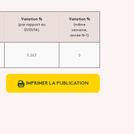
Variation %
Variation %
(par rapport au
(même
01/01/14)
semaine,
année N-1)
5.263
0
IMPRIMER LA PUBLICATION