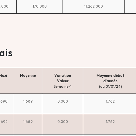
5.000
170.000
11,262.000
ais
Maxi
Moyenne
Variation
Moyenne début
Valeur
d'année
Semaine-1
(au 01/01/24)
1.690
1.689
0.000
1.782
1.692
1.689
0.000
1.782