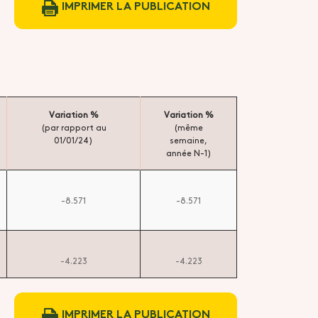
IMPRIMER LA PUBLICATION
Variation %
Variation %
(par rapport au
(même
01/01/24)
semaine,
année N-1)
-8.571
-8.571
-4.223
-4.223
IMPRIMER LA PUBLICATION