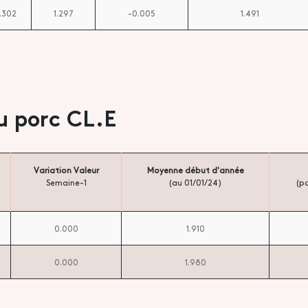
1.302
1.297
-0.005
1.491
u porc CL.E
Variation Valeur
Moyenne début d'année
Semaine-1
(au 01/01/24)
(pa
0.000
1.910
0.000
1.980