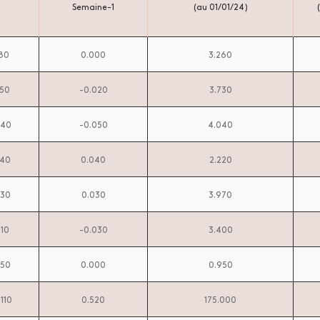
Semaine-1
(au 01/01/24)
180
0.000
3.260
750
-0.020
3.730
040
-0.050
4.040
240
0.040
2.220
930
0.030
3.970
310
-0.030
3.400
950
0.000
0.950
.110
0.520
175.000