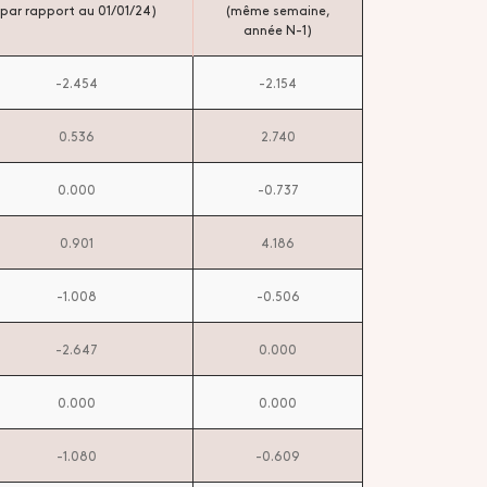
(par rapport au 01/01/24)
(même semaine,
année N-1)
-2.454
-2.154
0.536
2.740
0.000
-0.737
0.901
4.186
-1.008
-0.506
-2.647
0.000
0.000
0.000
-1.080
-0.609