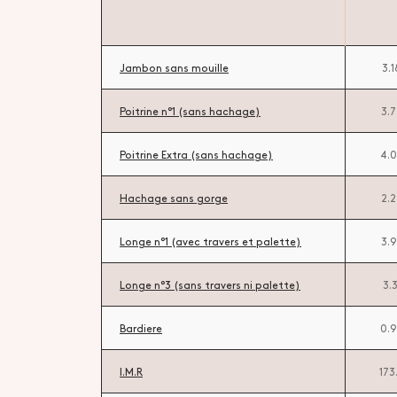
Jambon sans mouille
3.
Poitrine n°1 (sans hachage)
3.
Poitrine Extra (sans hachage)
4.
Hachage sans gorge
2.
Longe n°1 (avec travers et palette)
3.
Longe n°3 (sans travers ni palette)
3.
Bardiere
0.
I.M.R
173