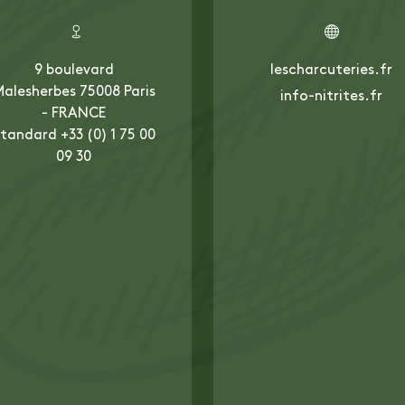
9 boulevard
lescharcuteries.fr
alesherbes 75008 Paris
info-nitrites.fr
- FRANCE
tandard +33 (0) 1 75 00
09 30