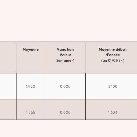
Moyenne
Variation
Moyenne début
Valeur
d'année
Semaine-1
(au 01/01/24)
1.920
0.000
2.100
1.565
0.000
1.634