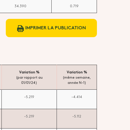
34.390
0.719
IMPRIMER LA PUBLICATION
Variation %
Variation %
(par rapport au
(même semaine,
01/01/24)
année N-1)
-5.219
-4.414
-5.219
-5.112