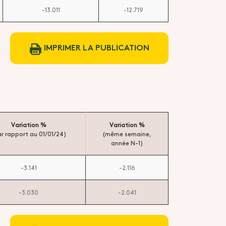
-13.011
-12.719
IMPRIMER LA PUBLICATION
Variation %
Variation %
r rapport au 01/01/24)
(même semaine,
année N-1)
-3.141
-2.116
-3.030
-2.041