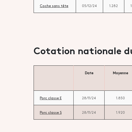
Coche sans tête
05/12/24
1.282
Cotation nationale d
Date
Moyenne
Porc classe E
28/11/24
1.850
Porc classe S
28/11/24
1.920