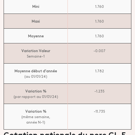
Mini
1.760
Maxi
1.760
Moyenne
1.760
Variation Valeur
-0.007
Semaine-1
Moyenne début d'année
1.782
(au 01/01/24)
Variation %
-1.235
(par rapport au 01/01/24)
Variation %
-11.735
(même semaine,
année N-1)
Cotation nationale du porc CL.E