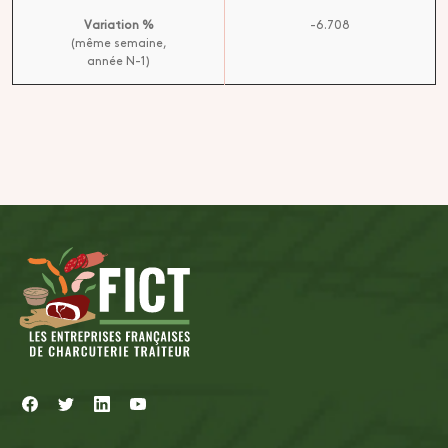
Variation %
-6.708
(même semaine,
année N-1)