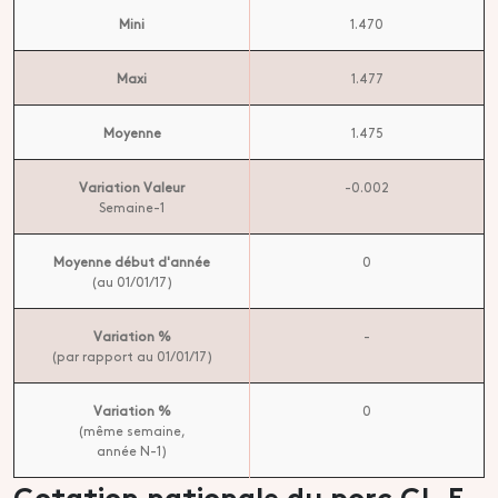
Mini
1.470
Maxi
1.477
Moyenne
1.475
Variation Valeur
-0.002
Semaine-1
Moyenne début d'année
0
(au 01/01/17)
Variation %
-
(par rapport au 01/01/17)
Variation %
0
(même semaine,
année N-1)
Cotation nationale du porc CL.E