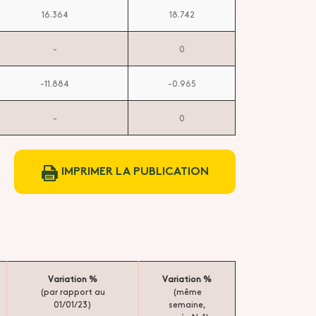
16.364
18.742
-
0
-11.884
-0.965
-
0
IMPRIMER LA PUBLICATION
Variation %
Variation %
(par rapport au
(même
01/01/23)
semaine,