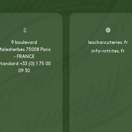
9 boulevard
lescharcuteries.fr
alesherbes 75008 Paris
info-nitrites.fr
- FRANCE
tandard +33 (0) 1 75 00
09 30