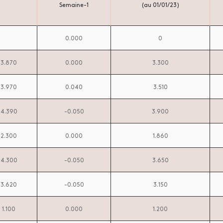
Semaine-1
(au 01/01/23)
0.000
0
3.870
0.000
3.300
3.970
0.040
3.510
4.390
-0.050
3.900
2.300
0.000
1.860
4.300
-0.050
3.650
3.620
-0.050
3.150
1.100
0.000
1.200