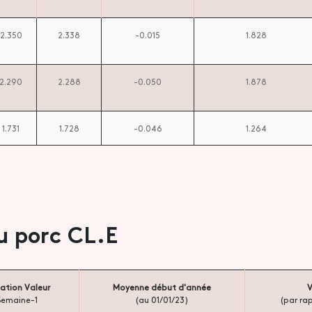
2.350
2.338
-0.015
1.828
2.290
2.288
-0.050
1.878
1.731
1.728
-0.046
1.264
u porc CL.E
iation Valeur
Moyenne début d'année
V
Semaine-1
(au 01/01/23)
(par ra