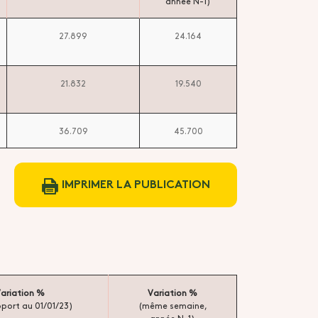
année N-1)
27.899
24.164
21.832
19.540
36.709
45.700
IMPRIMER LA PUBLICATION
ariation %
Variation %
pport au 01/01/23)
(même semaine,