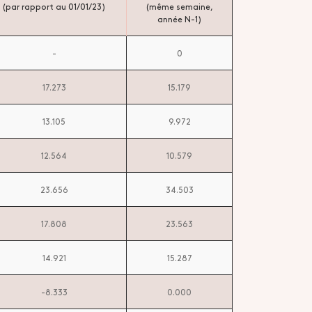
(par rapport au 01/01/23)
(même semaine,
année N-1)
-
0
17.273
15.179
13.105
9.972
12.564
10.579
23.656
34.503
17.808
23.563
14.921
15.287
-8.333
0.000