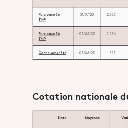
Porc base 56
31/07/23
2.333
TMP
Porc base 56
03/08/23
2.284
TMP
Coche sans tête
03/08/23
1.727
Cotation nationale d
Date
Moyenne
Var