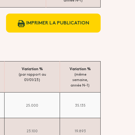
année N-1)
IMPRIMER LA PUBLICATION
Variation %
Variation %
(par rapport au
(même
01/01/23)
semaine,
année N-1)
25.000
35.135
23.100
19.893