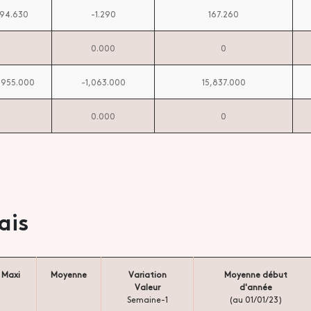
194.630
-1.290
167.260
0.000
0
,955.000
-1,063.000
15,837.000
0.000
0
ais
Maxi
Moyenne
Variation
Moyenne début
Valeur
d'année
Semaine-1
(au 01/01/23)