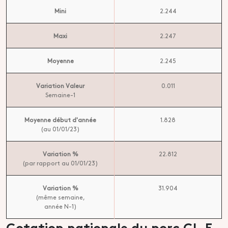
Mini
2.244
Maxi
2.247
Moyenne
2.245
Variation Valeur
0.011
Semaine-1
Moyenne début d'année
1.828
(au 01/01/23)
Variation %
22.812
(par rapport au 01/01/23)
Variation %
31.904
(même semaine,
année N-1)
Cotation nationale du porc CL.E