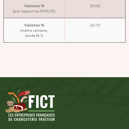
Variation %
23.100
(par rapport au 01/01/23)
Variation %
26.721
(même semaine,
année N-1)