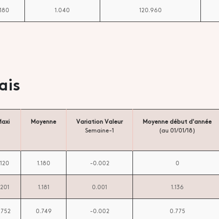
.180
1.040
120.960
ais
axi
Moyenne
Variation Valeur
Moyenne début d'année
Semaine-1
(au 01/01/18)
.120
1.180
-0.002
0
.201
1.181
0.001
1.136
.752
0.749
-0.002
0.775