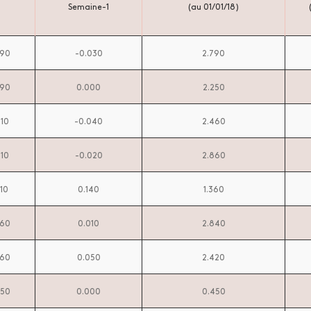
Semaine-1
(au 01/01/18)
790
-0.030
2.790
290
0.000
2.250
510
-0.040
2.460
910
-0.020
2.860
410
0.140
1.360
860
0.010
2.840
460
0.050
2.420
350
0.000
0.450