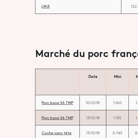
I.M.R
122
Marché du porc franç
Date
Mini
M
Porc base 56 TMP
10/12/18
1.160
1
Porc base 56 TMP
13/12/18
1.130
1
Coche sans tête
13/12/18
0.745
0