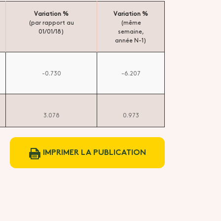
Variation %
Variation %
(par rapport au
(même
01/01/18)
semaine,
année N-1)
-0.730
-6.207
3.078
0.973
IMPRIMER LA PUBLICATION