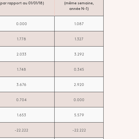
(par rapport au 01/01/18)
(même semaine,
année N-1)
0.000
1.087
1.778
1.327
2.033
3.292
1.748
0.345
3.676
2.920
0.704
0.000
1.653
5.579
-22.222
-22.222