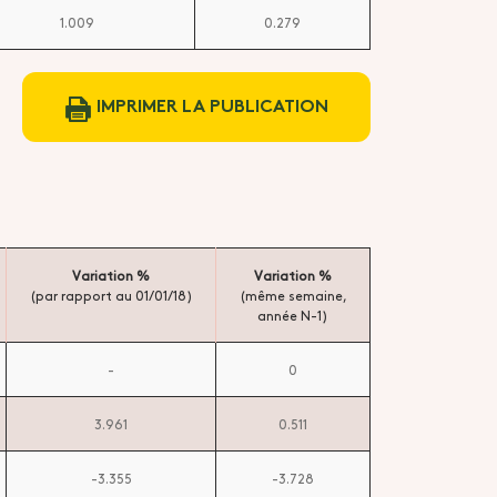
1.009
0.279
IMPRIMER LA PUBLICATION
Variation %
Variation %
(par rapport au 01/01/18)
(même semaine,
année N-1)
-
0
3.961
0.511
-3.355
-3.728