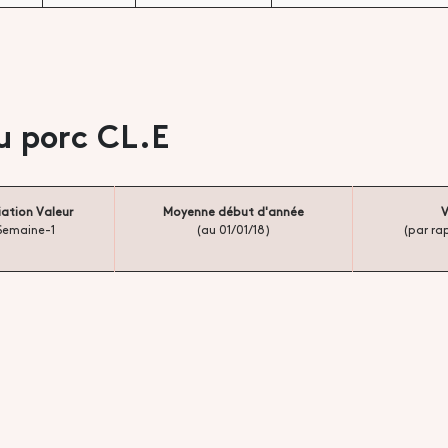
u porc CL.E
iation Valeur
Moyenne début d'année
V
Semaine-1
(au 01/01/18)
(par ra