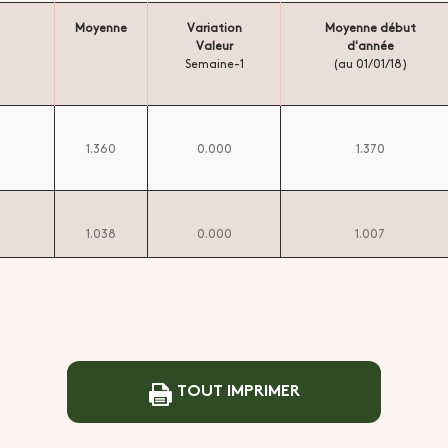
Moyenne
Variation
Moyenne début
Valeur
d'année
Semaine-1
(au 01/01/18)
1.360
0.000
1.370
1.038
0.000
1.007
TOUT IMPRIMER