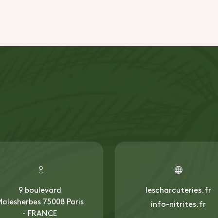
9 boulevard
lescharcuteries.fr
alesherbes 75008 Paris
info-nitrites.fr
- FRANCE