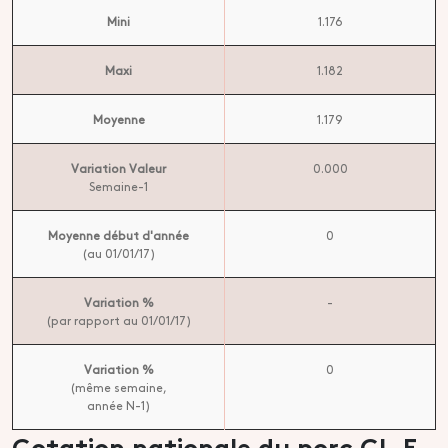
Mini
1.176
Maxi
1.182
Moyenne
1.179
Variation Valeur
0.000
Semaine-1
Moyenne début d'année
0
(au 01/01/17)
Variation %
-
(par rapport au 01/01/17)
Variation %
0
(même semaine,
année N-1)
Cotation nationale du porc CL.E